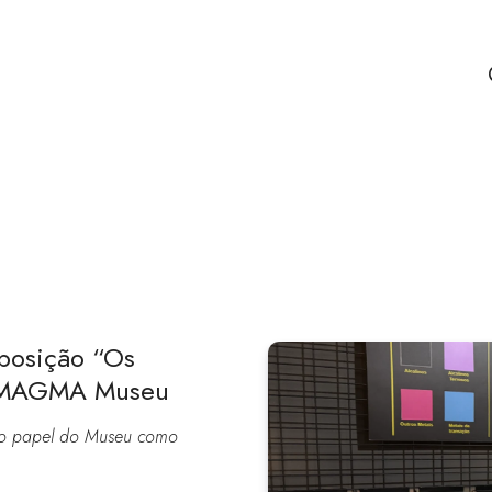
xposição “Os
no MAGMA Museu
do o papel do Museu como