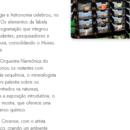
a e Astronomia celebrou, no
“Os elementos da Tabela
programação que integrou
studantes, pesquisadores e
rtura, consolidando o Museu
a.
Orquestra Filarmônica do
ionou os visitantes com
a sequência, o mineralogista
ni palestra sobre os
ntrados na natureza,
 a exposição introdutória, o
a mostra, que oferece uma
verso químico.
Circense, com o artista
paço, criando um ambiente