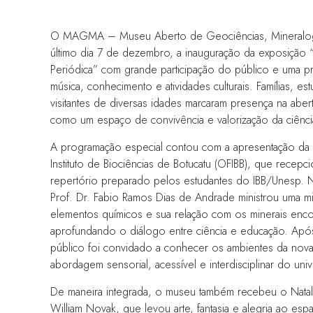
O MAGMA – Museu Aberto de Geociências, Mineralogi
último dia 7 de dezembro, a inauguração da exposição 
Periódica” com grande participação do público e uma 
música, conhecimento e atividades culturais. Famílias, e
visitantes de diversas idades marcaram presença na abe
como um espaço de convivência e valorização da ciênci
A programação especial contou com a apresentação da 
Instituto de Biociências de Botucatu (OFIBB), que recepc
repertório preparado pelos estudantes do IBB/Unesp. N
Prof. Dr. Fabio Ramos Dias de Andrade ministrou uma mi
elementos químicos e sua relação com os minerais enco
aprofundando o diálogo entre ciência e educação. Após
público foi convidado a conhecer os ambientes da nov
abordagem sensorial, acessível e interdisciplinar do uni
De maneira integrada, o museu também recebeu o Natal 
William Novak, que levou arte, fantasia e alegria ao es