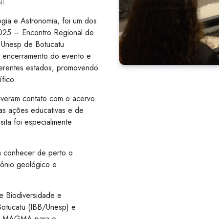
l.
a e Astronomia, foi um dos
025 – Encontro Regional de
a Unesp de Botucatu
o encerramento do evento e
ferentes estados, promovendo
ífico.
iveram contato com o acervo
 as ações educativas e de
isita foi especialmente
m conhecer de perto o
mônio geológico e
e Biodiversidade e
 Botucatu (IBB/Unesp) e
do MAGMA para o