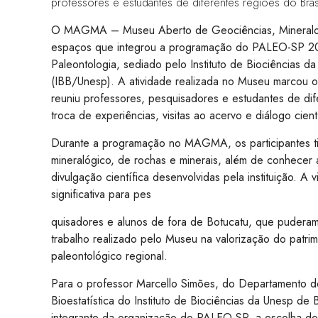
professores e estudantes de diferentes regiões do Brasi
O MAGMA – Museu Aberto de Geociências, Mineralogi
espaços que integrou a programação do PALEO-SP 2
Paleontologia, sediado pelo Instituto de Biociências d
(IBB/Unesp). A atividade realizada no Museu marcou 
reuniu professores, pesquisadores e estudantes de di
troca de experiências, visitas ao acervo e diálogo cient
Durante a programação no MAGMA, os participantes t
mineralógico, de rochas e minerais, além de conhecer
divulgação científica desenvolvidas pela instituição. A v
significativa para pes
quisadores e alunos de fora de Botucatu, que pudera
trabalho realizado pelo Museu na valorização do patri
paleontológico regional.
Para o professor Marcello Simões, do Departamento d
Bioestatística do Instituto de Biociências da Unesp de
integrante da organização do PALEO-SP, a escolha 