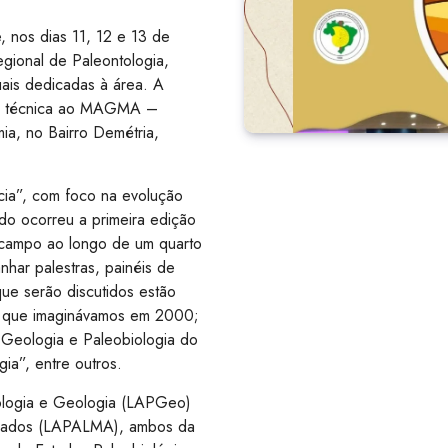
 nos dias 11, 12 e 13 de
ional de Paleontologia,
ais dedicadas à área. A
ita técnica ao MAGMA –
a, no Bairro Demétria,
cia”, com foco na evolução
o ocorreu a primeira edição
campo ao longo de um quarto
nhar palestras, painéis de
ue serão discutidos estão
a que imaginávamos em 2000;
Geologia e Paleobiologia do
gia”
, entre outros.
ologia e Geologia (LAPGeo)
ebrados (LAPALMA), ambos da