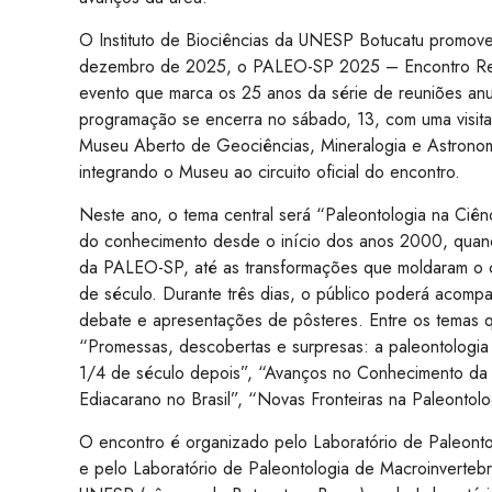
O Instituto de Biociências da UNESP Botucatu promove,
dezembro de 2025, o PALEO-SP 2025 – Encontro Reg
evento que marca os 25 anos da série de reuniões anu
programação se encerra no sábado, 13, com uma vis
Museu Aberto de Geociências, Mineralogia e Astronomi
integrando o Museu ao circuito oficial do encontro.
Neste ano, o tema central será “Paleontologia na Ciên
do conhecimento desde o início dos anos 2000, quand
da PALEO-SP, até as transformações que moldaram o 
de século. Durante três dias, o público poderá acompa
debate e apresentações de pôsteres. Entre os temas q
“Promessas, descobertas e surpresas: a paleontologi
1/4 de século depois”
,
“Avanços no Conhecimento da 
Ediacarano no Brasil”
,
“Novas Fronteiras na Paleontolo
O encontro é organizado pelo Laboratório de Paleont
e pelo Laboratório de Paleontologia de Macroinvert