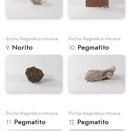
Rocha Magmática intrusiva
Rocha Magmática intrusiva
Norito
Pegmatito
9.
10.
Rocha Magmática intrusiva
Rocha Magmática intrusiva
Pegmatito
Pegmatito
11.
12.